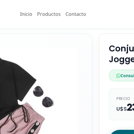
Inicio
Productos
Contacto
Conju
Jogge
Consu
PRECIO
Iniciar sesión
2
U$S