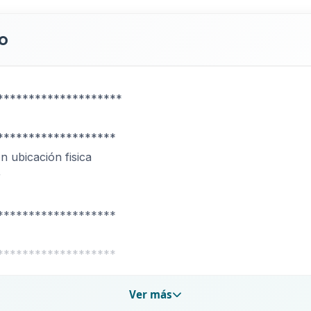
o
********************
*******************
 ubicación fisica
r
*******************
*******************
Ver más