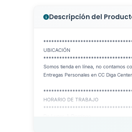
Descripción del Product
*********************************
UBICACIÓN
*********************************
Somos tienda en línea, no contamos con
Entregas Personales en CC Diga Cente
*********************************
HORARIO DE TRABAJO
*********************************
De Lunes A Domingo
De 9:00am A 5:00pm