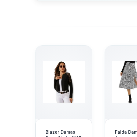
*********************************
MÉTODOS DE PAGO
*********************************
* Depósitos / Transferencias / Pago Mo
- Banesco
- BFC
*********************************
MÉTODOS DE DESPACHO
*********************************
* Entrega Personal
* Delivery
Agregar
- MRW
- Zoom
- Domesa
Blazer Damas
Falda Damas