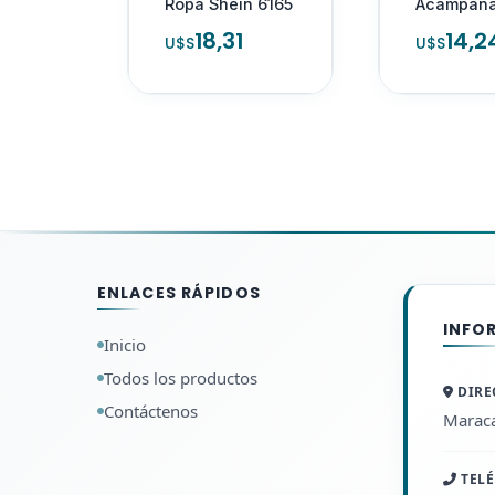
- Tealca
Ropa Shein 6165
Acampanada
Lunares 0613
*******Envios Gratis********
18,31
14,24
U$S
U$S
Blanco Lunares
S
ENLACES RÁPIDOS
INFO
Inicio
Todos los productos
DIRE
Contáctenos
Maraca
TELÉ