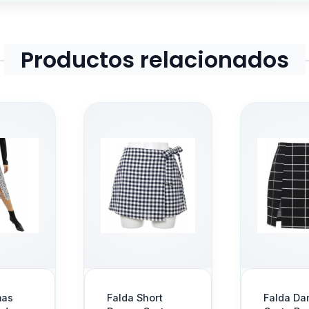
*******************
Productos relacionados
*******************
vil
*******************
*******************
Agregar
Falda Short
Falda Damas