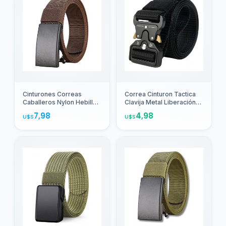
Mascotas
Perros
2
Agregar
Cinturones Correas
Correa Cinturon Tactica
Caballeros Nylon Hebilla
Clavija Metal Liberación
Metalica 5268 Marrón
Rapida
7,98
4,98
U$S
U$S
Nylon 120