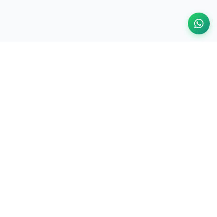
INFORMACIÓN DE CONTACTO
DIRECCIÓN:
Maracay - Edo Aragua
TELÉFONOS:
0412-0192134
Llamar ahora