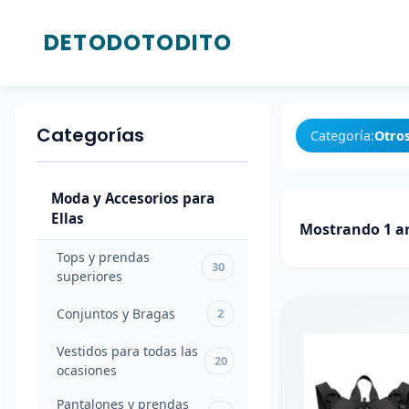
DETODOTODITO
Categorías
Moda
Categorías
y
Categoría:
Otro
Accesorios
para
Moda y Accesorios para
Ellas
Ellas
Mostrando 1 ar
Tops y
Tops y prendas
prendas
30
30
superiores
superiores
Conjuntos y Bragas
2
Conjuntos
2
y Bragas
Vestidos para todas las
20
ocasiones
Vestidos
para
Pantalones y prendas