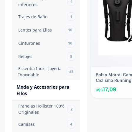
20
4
todas las
inferiores
ocasiones
Trajes de Baño
1
Pantalones
y prendas
Lentes para Ellas
10
4
inferiores
Cinturones
10
Trajes
de
1
Relojes
5
Agreg
Baño
Essentia Inox - Joyería
45
Lentes
Inoxidable
Bolso Morral Cam
para
Ciclismo Running 
10
Moda y Accesorios para
Ellas
17,09
U$S
Ellos
Cinturones
10
Franelas Hollister 100%
2
Originales
Relojes
5
Camisas
4
Essentia