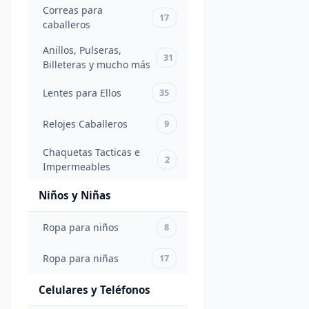
Inox -
Correas para
45
17
Joyería
caballeros
Inoxidable
Anillos, Pulseras,
31
Billeteras y mucho más
Moda
y
Lentes para Ellos
35
Accesorios
para
Relojes Caballeros
9
Ellos
Chaquetas Tacticas e
2
Impermeables
Franelas
Hollister
2
Niños y Niñas
100%
Originales
Ropa para niños
8
Camisas
4
Ropa para niñas
17
Correas
Celulares y Teléfonos
para
17
caballeros