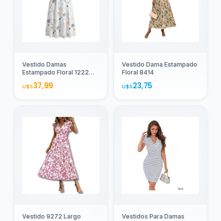
18
todas las
ocasiones
Pantalones
Agregar
y prendas
4
inferiores
Vestido Damas
Vestido Dama Estampado
Estampado Floral 1222
Floral 8414
Blanco Floreado M
Trajes
37,99
23,75
U$S
U$S
de
1
Baño
Lentes
para
10
Ellas
Moda
Cinturones
8
y
Accesorios
Relojes
5
para
Agregar
Agregar
Ellos
Essentia
Vestido 9272 Largo
Vestidos Para Damas