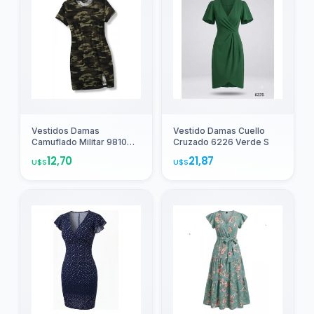
Mascotas
Perros
2
Vestidos Damas
Vestido Damas Cuello
Camuflado Militar 9810
Cruzado 6226 Verde S
Verde Oscuro S
12,70
21,87
U$S
U$S