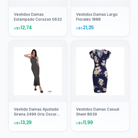
Agregar
Agregar
Vestidos Damas
Vestidos Damas Largo
Estampado Corazon 0632
Florales 1888
12,74
21,25
U$S
U$S
Agregar
Vestido Damas Ajustado
Vestidos Damas Casual
Sirena 2496 Gris Oscuro
Shein 8639
Liso M
13,29
11,99
U$S
U$S