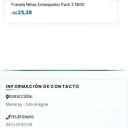
- MRW
la Niñas Estampados Pack 3 5800
5,38
18
- Zoom
U$S
- Domesa
- Tealca
*******ENVIOS GRATIS********
INFORMACIÓN DE CONTACTO
DIRECCIÓN:
Maracay - Edo Aragua
TELÉFONOS:
0412-0192134