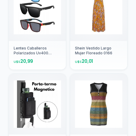
Agregar
Agregar
Lentes Caballeros
Shein Vestido Largo
Polarizados Uv400
Mujer Floreado 0166
Incluyen Estuche Pack 3
20,99
20,01
U$S
U$S
Agregar