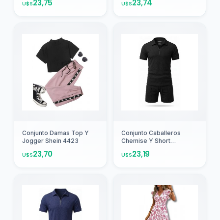
23,75
23,74
U$S
U$S
Agregar
Agregar
Conjunto Damas Top Y
Conjunto Caballeros
Jogger Shein 4423
Chemise Y Short
Deportivo Casual 2739
23,70
23,19
U$S
U$S