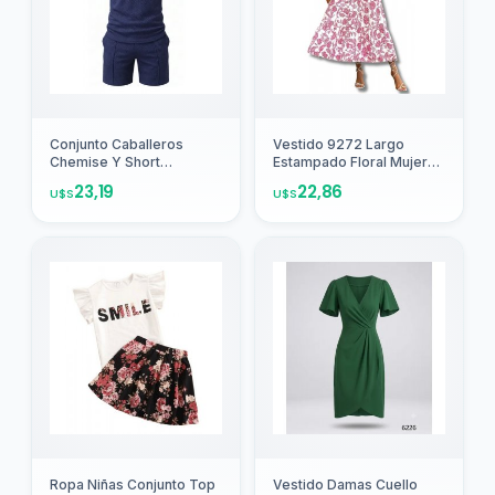
Agregar
Agregar
Conjunto Caballeros
Vestido 9272 Largo
Chemise Y Short
Estampado Floral Mujer
Deportivo Casual 2780
Shein
23,19
22,86
U$S
U$S
Agregar
Agregar
Ropa Niñas Conjunto Top
Vestido Damas Cuello