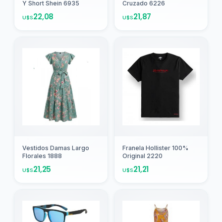
Y Short Shein 6935
Cruzado 6226
22,08
21,87
U$S
U$S
Agregar
Agregar
Vestidos Damas Largo
Franela Hollister 100%
Florales 1888
Original 2220
21,25
21,21
U$S
U$S