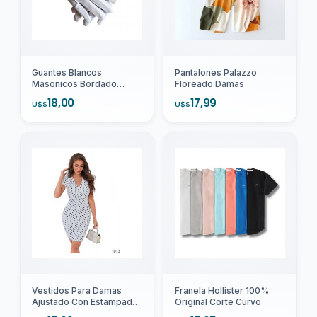
Agregar
Agregar
Guantes Blancos
Pantalones Palazzo
Masonicos Bordado
Floreado Damas
Escuadra Y Compas
18,00
17,99
U$S
U$S
Agregar
Agregar
Vestidos Para Damas
Franela Hollister 100%
Ajustado Con Estampado
Original Corte Curvo
Lunares 1013