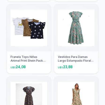
Agregar
Agregar
Franela Tops Niñas
Vestidos Para Damas
Animal Print Shein Pack
Largo Estampado Floral
De 3
1888
24,08
23,88
U$S
U$S