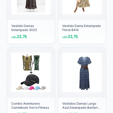
Agregar
Agregar
Vestido Damas
Vestido Dama Estampado
Estampado 3022
Floral 8414
23,75
23,75
U$S
U$S
Agregar
Agregar
Combo Aventurero
Vestidos Damas Largo
Camelback Gorra Fitness
Azul Estampado Bacterias
8977