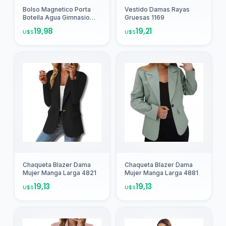
Bolso Magnetico Porta
Vestido Damas Rayas
Botella Agua Gimnasio
Gruesas 1169
Deportes
19,98
19,21
U$S
U$S
Agregar
Agregar
Chaqueta Blazer Dama
Chaqueta Blazer Dama
Mujer Manga Larga 4821
Mujer Manga Larga 4881
19,13
19,13
U$S
U$S