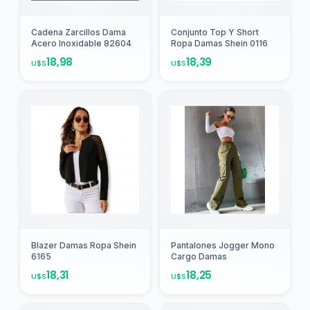
Agregar
Agregar
Cadena Zarcillos Dama
Conjunto Top Y Short
Acero Inoxidable 82604
Ropa Damas Shein 0116
18,98
18,39
U$S
U$S
Agregar
Agregar
Blazer Damas Ropa Shein
Pantalones Jogger Mono
6165
Cargo Damas
18,31
18,25
U$S
U$S