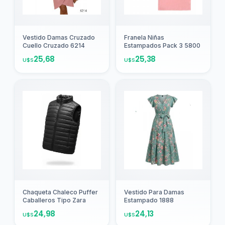
Agregar
Agregar
Vestido Damas Cruzado
Franela Niñas
Cuello Cruzado 6214
Estampados Pack 3 5800
25,68
25,38
U$S
U$S
Agregar
Agregar
Chaqueta Chaleco Puffer
Vestido Para Damas
Caballeros Tipo Zara
Estampado 1888
24,98
24,13
U$S
U$S