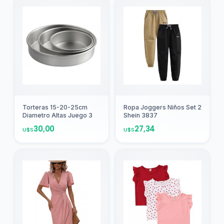
Perros
1
Agregar
Agregar
Torteras 15-20-25cm
Ropa Joggers Niños Set 2
Diametro Altas Juego 3
Shein 3837
30,00
27,34
U$S
U$S