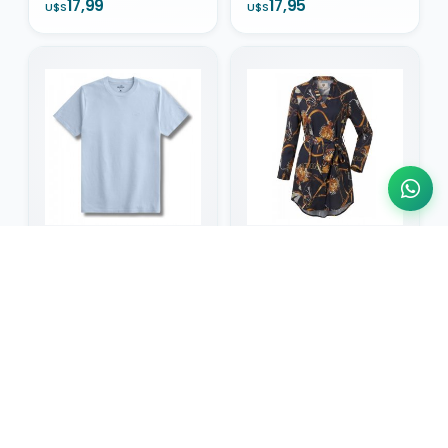
17,99
17,95
U$S
U$S
Agregar
Agregar
Franela Hollister Cuello
Vestidos Damas Coctel
Redondo 100% Originales
Shein 3754
17,95
17,50
U$S
U$S