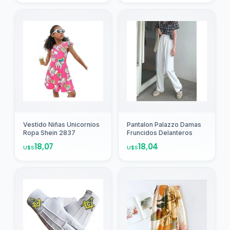
Agregar
Agregar
Vestido Niñas Unicornios
Pantalon Palazzo Damas
Ropa Shein 2837
Fruncidos Delanteros
18,07
18,04
U$S
U$S